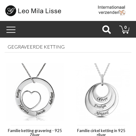
Toggle
0
navigation
GEGRAVEERDE KETTING
Familie ketting gravering - 925
Familie cirkel ketting in 925
Zilver
zilver