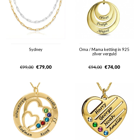
Sydney
Oma / Mama ketting in 925
zilver verguld
€
79,00
€
74,00
€
99,00
€
94,00