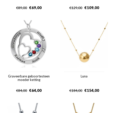
€
69,00
€
109,00
€
89,00
€
129,00
Graveerbare geboortesteen
Luna
moeder ketting
€
64,00
€
154,00
€
84,00
€
184,00