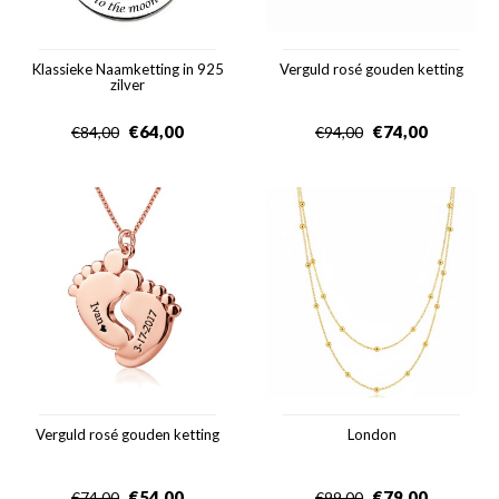
Klassieke Naamketting in 925
Verguld rosé gouden ketting
zilver
€
64,00
€
74,00
€
84,00
€
94,00
Verguld rosé gouden ketting
London
€
54,00
€
79,00
€
74,00
€
99,00