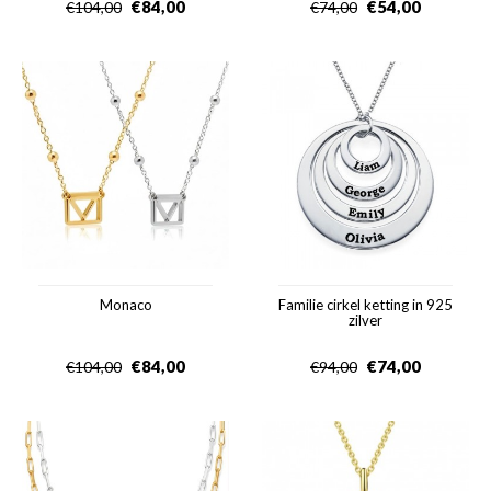
€
84,00
€
54,00
€
104,00
€
74,00
Monaco
Familie cirkel ketting in 925
zilver
€
84,00
€
74,00
€
104,00
€
94,00