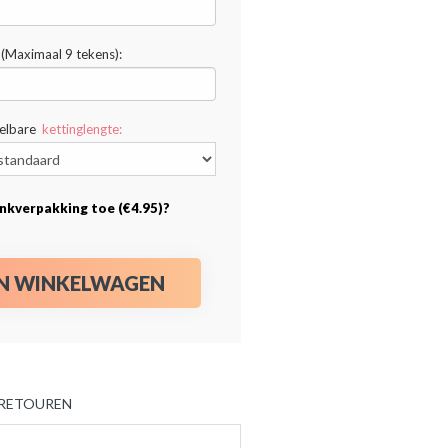
(Maximaal 9 tekens):
telbare
kettinglengte:
nkverpakking toe (€4.95)?
IN WINKELWAGEN
 RETOUREN