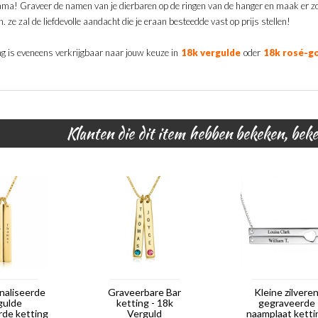
a! Graveer de namen van je dierbaren op de ringen van de hanger en maak er zo 
. ze zal de liefdevolle aandacht die je eraan besteedde vast op prijs stellen!
ng is eveneens verkrijgbaar naar jouw keuze in
18k vergulde
oder
18k rosé-go
Klanten die dit item hebben bekeken, bek
naliseerde
Graveerbare Bar
Kleine zilvere
gulde
ketting - 18k
gegraveerde
rde ketting
Verguld
naamplaat ketti