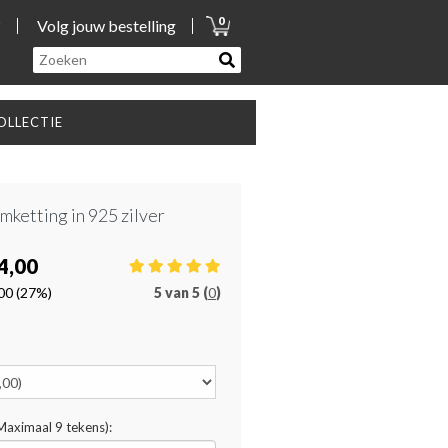
0
?
Volg jouw bestelling
LLECTIE
mketting in 925 zilver
4,00
00
(27%)
5
van
5 (
0
)
(Maximaal 9 tekens):