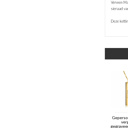
Verwen Mam
sieraad van
Deze ketti
Geperso
ver
gegravee