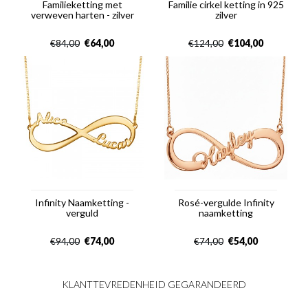
Familieketting met
Familie cirkel ketting in 925
verweven harten - zilver
zilver
€
64,00
€
104,00
€
84,00
€
124,00
Infinity Naamketting -
Rosé-vergulde Infinity
verguld
naamketting
€
74,00
€
54,00
€
94,00
€
74,00
KLANTTEVREDENHEID GEGARANDEERD