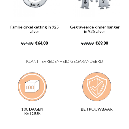
Familie cirkel ketting in 925
Gegraveerde kinder hanger
zilver
in 925 zilver
€
64,00
€
69,00
€
84,00
€
89,00
KLANTTEVREDENHEID GEGARANDEERD
BETROUWBAAR
100 DAGEN
RETOUR