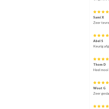
Sami X
Zeer tevre
Abel S
Keurig af
Thom D
Heel mooi 
Wout G
Zeer gesl