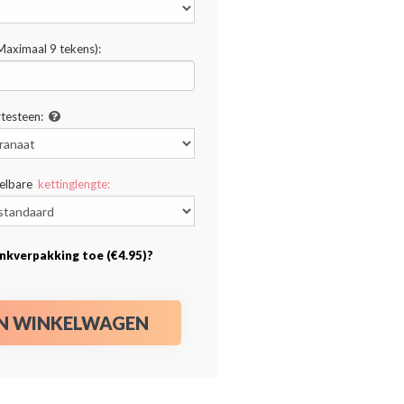
(Maximaal 9 tekens):
testeen:
telbare
kettinglengte:
nkverpakking toe (€4.95)?
IN WINKELWAGEN