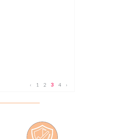
‹
1
2
3
4
›