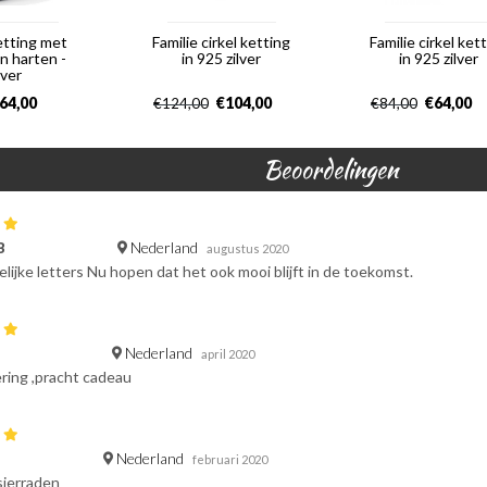
etting met
Familie cirkel ketting
Familie cirkel ket
n harten -
in 925 zilver
in 925 zilver
lver
64,00
€
104,00
€
64,00
€
124,00
€
84,00
Beoordelingen
Nederland
B
augustus 2020
elijke letters Nu hopen dat het ook mooi blijft in de toekomst.
Nederland
april 2020
ering ,pracht cadeau
Nederland
februari 2020
sierraden