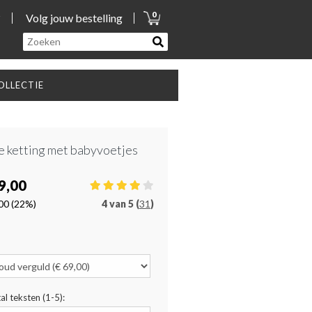
0
?
Volg jouw bestelling
LLECTIE
 ketting met babyvoetjes
9,00
00
(22%)
4
van
5 (
31
)
al teksten (1-5):