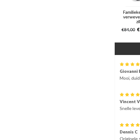
Familiek
verweve
zi
€
€
84,00
Giovanni 
Mooi, duid
Vincent V
Snelle lev
Dennis C
Originele 