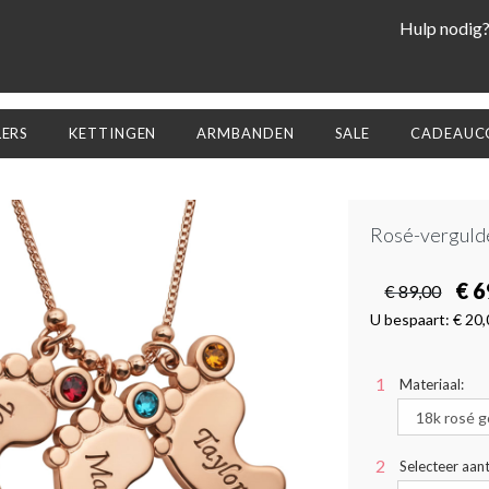
Hulp nodig
LERS
KETTINGEN
ARMBANDEN
SALE
CADEAUCO
Rosé-vergulde
€ 6
€ 89,00
U bespaart:
€ 20,
Materiaal:
Selecteer aant