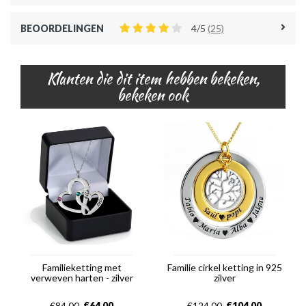
BEOORDELINGEN
4/5
(25)
Klanten die dit item hebben bekeken,
bekeken ook
Familieketting met
Familie cirkel ketting in 925
verweven harten - zilver
zilver
€
64,00
€
104,00