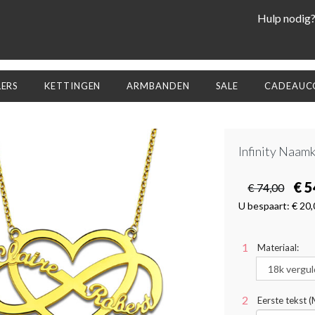
Hulp nodig
LERS
KETTINGEN
ARMBANDEN
SALE
CADEAUCO
Infinity Naamk
€ 5
€ 74,00
U bespaart:
€ 20,
Materiaal:
Eerste tekst 