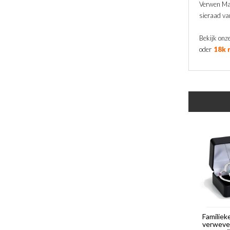
Verwen Mam
sieraad van
Bekijk onze
oder
18k 
Familiek
verweve