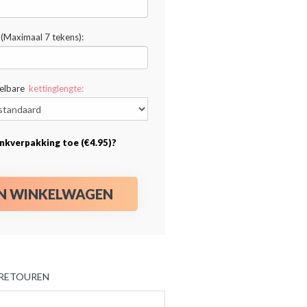
(Maximaal 7 tekens):
telbare
kettinglengte:
nkverpakking toe (€4.95)?
IN WINKELWAGEN
 RETOUREN