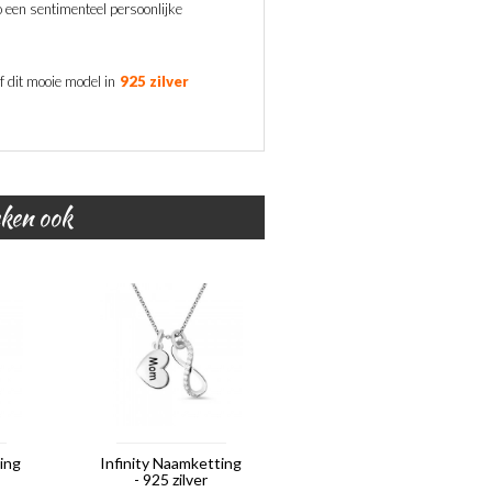
een sentimenteel persoonlijke
f dit mooie model in
925 zilver
eken ook
ting
Infinity Naamketting
- 925 zilver