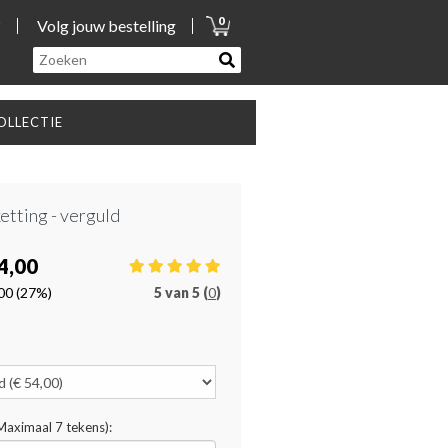
0
?
Volg jouw bestelling
LLECTIE
etting - verguld
4,00
00
(27%)
5
van
5 (
0
)
(Maximaal 7 tekens):