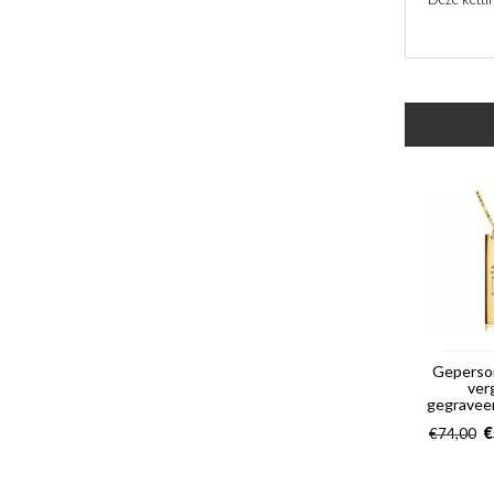
Geperso
ver
gegravee
€
€
74,00