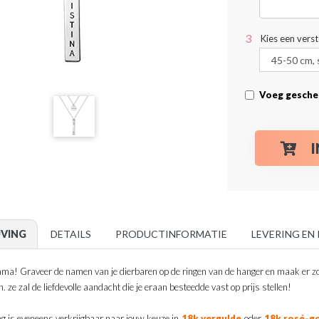
Kies een vers
Voeg gesche
JVING
DETAILS
PRODUCTINFORMATIE
LEVERING EN
a! Graveer de namen van je dierbaren op de ringen van de hanger en maak er zo 
. ze zal de liefdevolle aandacht die je eraan besteedde vast op prijs stellen!
ng is eveneens verkrijgbaar naar jouw keuze in
18k vergulde
oder
18k rosé-go