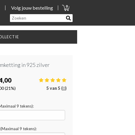
0
?
Volg jouw bestelling
LLECTIE
mketting in 925 zilver
4,00
00
(21%)
5
van
5 (
0
)
(Maximaal 9 tekens):
(Maximaal 9 tekens):