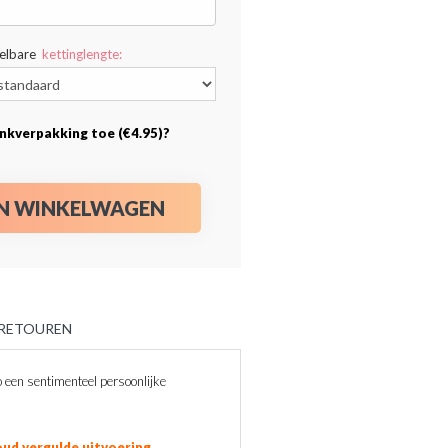
telbare
kettinglengte:
nkverpakking toe (€4.95)?
IN WINKELWAGEN
 RETOUREN
een sentimenteel persoonlijke
.
ud vergulde uitvoering