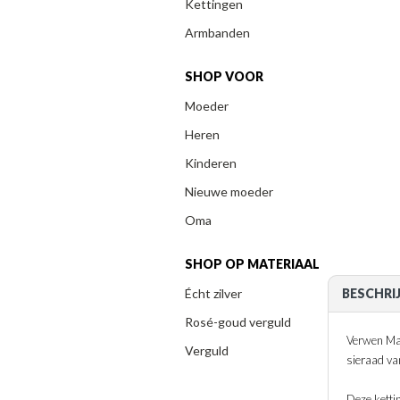
Kettingen
Armbanden
SHOP VOOR
Moeder
Heren
Kinderen
Nieuwe moeder
Oma
SHOP OP MATERIAAL
Écht zilver
BESCHRI
Rosé-goud verguld
Verwen Mam
Verguld
sieraad van
Deze ketti