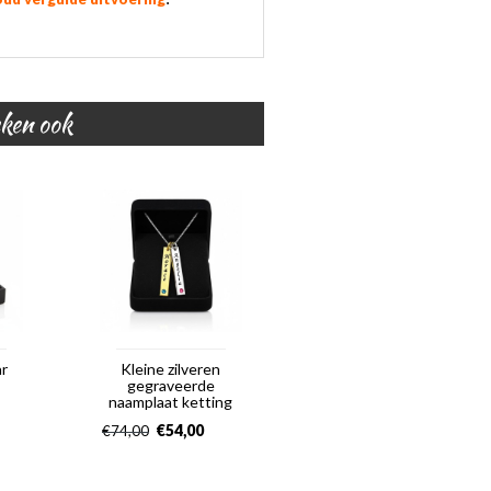
eken ook
ar
Kleine zilveren
gegraveerde
naamplaat ketting
€
54,00
€
74,00