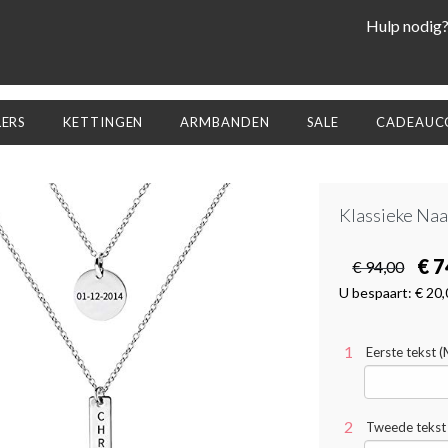
Hulp nodig
LERS
KETTINGEN
ARMBANDEN
SALE
CADEAUCO
Klassieke Naa
€ 7
€ 94,00
U bespaart:
€ 20,
Eerste tekst 
Tweede tekst 