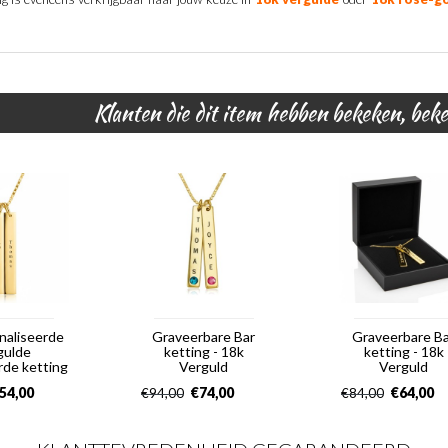
Klanten die dit item hebben bekeken, bek
naliseerde
Graveerbare Bar
Graveerbare B
gulde
ketting - 18k
ketting - 18k
rde ketting
Verguld
Verguld
54,00
€
74,00
€
64,00
€
94,00
€
84,00