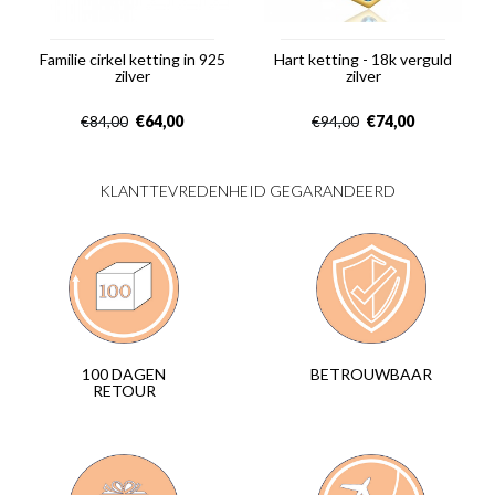
Familie cirkel ketting in 925
Hart ketting - 18k verguld
zilver
zilver
€
64,00
€
74,00
€
84,00
€
94,00
KLANTTEVREDENHEID GEGARANDEERD
BETROUWBAAR
100 DAGEN
RETOUR