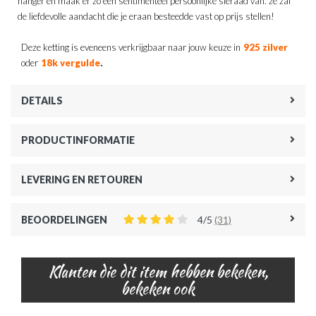
hanger en maak er zo een sentimenteel persoonlijke sieraad van. ze zal
de liefdevolle aandacht die je eraan besteedde vast op prijs stellen!
Deze ketting is eveneens verkrijgbaar naar jouw keuze in
925 zilver
.
oder
18k vergulde
DETAILS
PRODUCTINFORMATIE
LEVERING EN RETOUREN
BEOORDELINGEN
4/5
(31)
Klanten die dit item hebben bekeken,
bekeken ook