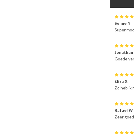
Senne N
Super moo
Jonathan 
Goede ver
Eliza X
Zo heb ik m
Rafael W
Zeer goed