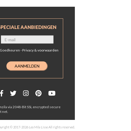
SPECIALE AANBIEDINGEN
Goedkeuren -
Privacy & voorwaarden
zila via 2048-Bit SSL encrypted secure
t net.
yright © 2017-2026 Leo Mila Lisse All rights reserved.