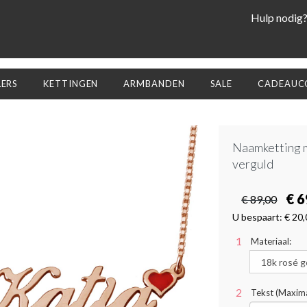
Hulp nodig
LERS
KETTINGEN
ARMBANDEN
SALE
CADEAUCO
Naamketting m
verguld
€ 6
€ 89,00
U bespaart:
€ 20,
Materiaal:
Tekst (Maxima