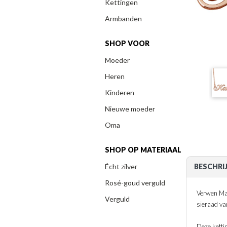
Kettingen
Armbanden
SHOP VOOR
Moeder
Heren
Kinderen
Nieuwe moeder
Oma
SHOP OP MATERIAAL
Écht zilver
BESCHRI
Rosé-goud verguld
Verwen Mam
Verguld
sieraad van
Deze ketti