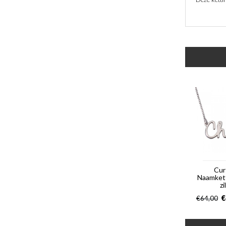
Cur
Naamkett
zi
€
€
64,00