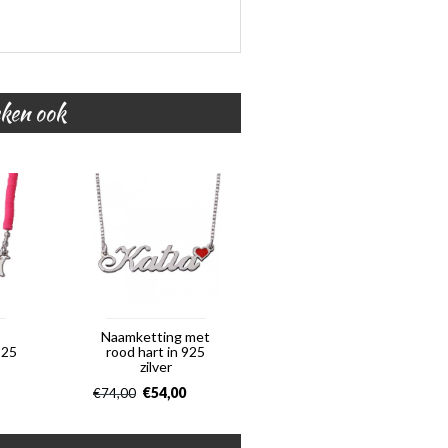
eken ook
Naamketting met
925
rood hart in 925
zilver
€
54,00
€
74,00