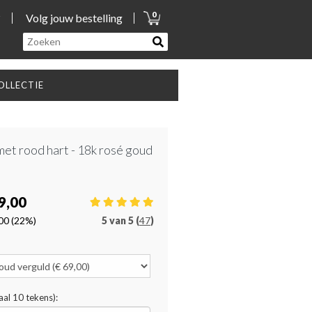
0
?
Volg jouw bestelling
LLECTIE
et rood hart - 18k rosé goud
9,00
00
(22%)
5
van
5 (
47
)
al 10 tekens):