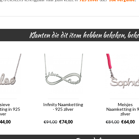
Klanten die dit item hebben bekeken, bek
sieve
Infinity Naamketting
Meisjes
ing in 925
- 925 zilver
Naamketting in 
lver
zilver
44,00
€
74,00
€
64,00
€
94,00
€
84,00