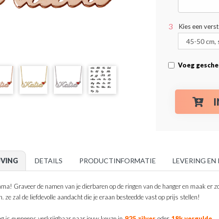
Kies een vers
Voeg gesche
JVING
DETAILS
PRODUCTINFORMATIE
LEVERING EN
a! Graveer de namen van je dierbaren op de ringen van de hanger en maak er zo 
. ze zal de liefdevolle aandacht die je eraan besteedde vast op prijs stellen!
.
ng is eveneens verkrijgbaar naar jouw keuze in
925 zilver
oder
18k vergulde