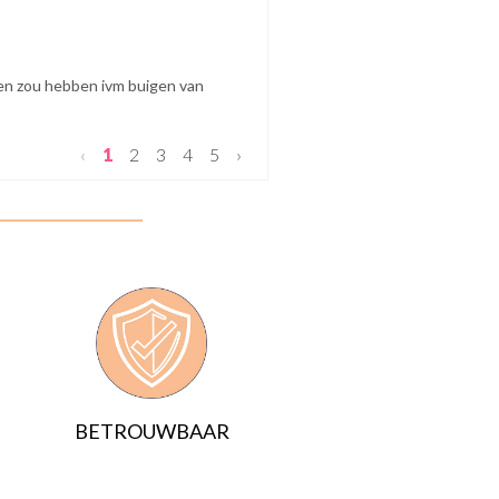
men zou hebben ivm buigen van
‹
1
2
3
4
5
›
BETROUWBAAR