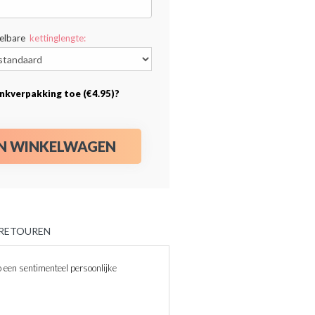
telbare
kettinglengte:
nkverpakking toe (€4.95)?
IN WINKELWAGEN
 RETOUREN
een sentimenteel persoonlijke